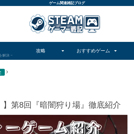
ゲーム関連雑記ブログ
攻略
おすすめゲーム
問を解決
介
！】第8回『暗闇狩り場』徹底紹介