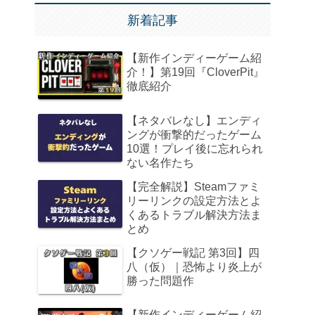
新着記事
【新作インディーゲーム紹
介！】第19回『CloverPit』
徹底紹介
【ネタバレなし】エンディ
ングが衝撃的だったゲーム
10選！プレイ後に忘れられ
ない名作たち
【完全解説】Steamファミ
リーリンクの設定方法とよ
くあるトラブル解決方法ま
とめ
【クソゲー戦記 第3回】四
八（仮）｜恐怖より炎上が
勝った問題作
【新作インディーゲーム紹