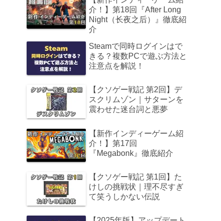
介！】第18回『After Long
Night（长夜之后）』徹底紹
介
Steamで同時ログインはで
きる？複数PCで遊ぶ方法と
注意点を解説！
【クソゲー戦記 第2回】デ
スクリムゾン｜サターンを
震わせた迷台詞と悪夢
【新作インディーゲーム紹
介！】第17回
『Megabonk』徹底紹介
【クソゲー戦記 第1回】た
けしの挑戦状｜理不尽すぎ
て笑うしかない伝説
【2025年版】アップデート