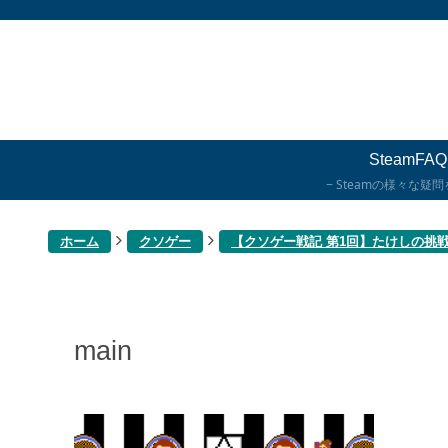
SteamFAQ
Steamの様々な疑
ホーム
クソゲー
【クソゲー戦記 第1回】たけしの挑
main