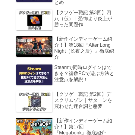
とめ
【クソゲー戦記 第3回】四
八（仮）｜恐怖より炎上が
勝った問題作
【新作インディーゲーム紹
介！】第18回『After Long
Night（长夜之后）』徹底紹
介
Steamで同時ログインはで
きる？複数PCで遊ぶ方法と
注意点を解説！
【クソゲー戦記 第2回】デ
スクリムゾン｜サターンを
震わせた迷台詞と悪夢
【新作インディーゲーム紹
介！】第17回
『Megabonk』徹底紹介