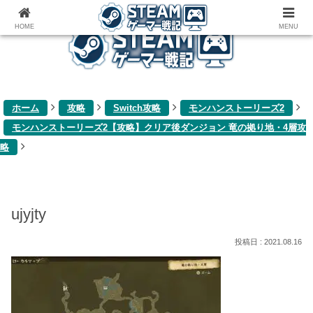
ゲーム関連雑記ブログ
HOME
MENU
ホーム
攻略
Switch攻略
モンハンストーリーズ2
モンハンストーリーズ2【攻略】クリア後ダンジョン 竜の拠り地・4層攻
略
ujyjty
2021.08.16