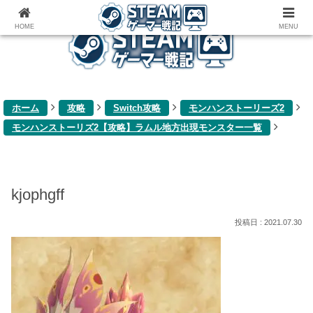
ゲーム関連雑記ブログ
HOME
MENU
ホーム
攻略
Switch攻略
モンハンストーリーズ2
モンハンストーリズ2【攻略】ラムル地方出現モンスター一覧
kjophgff
2021.07.30