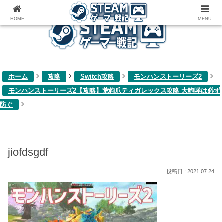
ゲーム関連雑記ブログ
HOME
MENU
ホーム
攻略
Switch攻略
モンハンストーリーズ2
モンハンストーリーズ2【攻略】荒鉤爪ティガレックス攻略 大咆哮は必ず
防ぐ
jiofdsgdf
2021.07.24