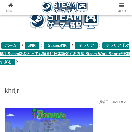
ゲーム関連雑記ブログ
HOME
MENU
ホーム
攻略
Steam攻略
テラリア
テラリア【攻
略】Steam版をとっても簡単に日本語化する方法 Steam Work Shopが便利
すぎる
khrtjr
2021.08.20