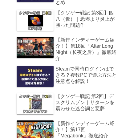
とめ
【クソゲー戦記 第3回】四
八（仮）｜恐怖より炎上が
勝った問題作
【新作インディーゲーム紹
介！】第18回『After Long
Night（长夜之后）』徹底紹
介
Steamで同時ログインはで
きる？複数PCで遊ぶ方法と
注意点を解説！
【クソゲー戦記 第2回】デ
スクリムゾン｜サターンを
震わせた迷台詞と悪夢
【新作インディーゲーム紹
介！】第17回
『Megabonk』徹底紹介