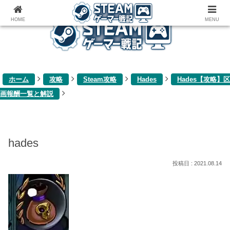
ゲーム関連雑記ブログ
HOME
MENU
ホーム
攻略
Steam攻略
Hades
Hades【攻略】区
画報酬一覧と解説
hades
2021.08.14