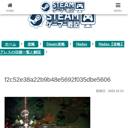
ゲーム関連雑記ブログ
HOME
MENU
ホーム
攻略
Steam攻略
Hades
Hades【攻略】
アレスの功徳一覧と解説
f2c52e38a22b9b48e5692f035dbe5606
2020.10.13