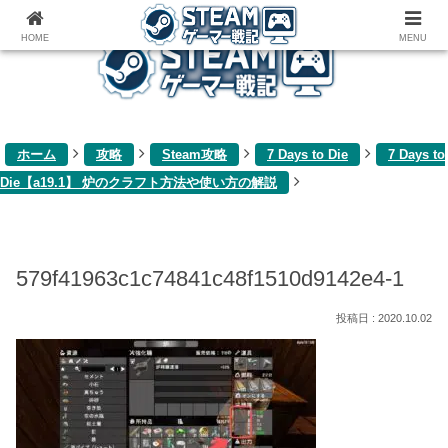
ゲーム関連雑記ブログ
HOME
MENU
ホーム
攻略
Steam攻略
7 Days to Die
7 Days to
Die【a19.1】 炉のクラフト方法や使い方の解説
579f41963c1c74841c48f1510d9142e4-1
2020.10.02