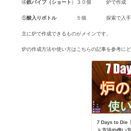
④
鉄パイプ（ショート
）３０個 炉で作成
⑤
酸入りボトル
５個 探索で入手
主に炉で作成できるものがメインです。
炉の作成方法や使い方はこちらの記事を参考にど
7 Days to D
ト方法や使い