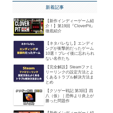
新着記事
【新作インディーゲーム紹
介！】第19回『CloverPit』
徹底紹介
【ネタバレなし】エンディ
ングが衝撃的だったゲーム
10選！プレイ後に忘れられ
ない名作たち
【完全解説】Steamファミ
リーリンクの設定方法とよ
くあるトラブル解決方法ま
とめ
【クソゲー戦記 第3回】四
八（仮）｜恐怖より炎上が
勝った問題作
【新作インディーゲーム紹