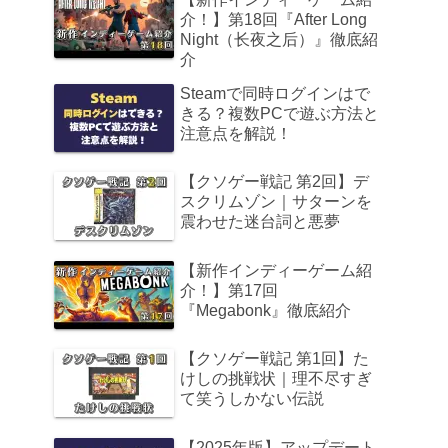
介！】第18回『After Long
Night（长夜之后）』徹底紹
介
Steamで同時ログインはで
きる？複数PCで遊ぶ方法と
注意点を解説！
【クソゲー戦記 第2回】デ
スクリムゾン｜サターンを
震わせた迷台詞と悪夢
【新作インディーゲーム紹
介！】第17回
『Megabonk』徹底紹介
【クソゲー戦記 第1回】た
けしの挑戦状｜理不尽すぎ
て笑うしかない伝説
【2025年版】アップデート