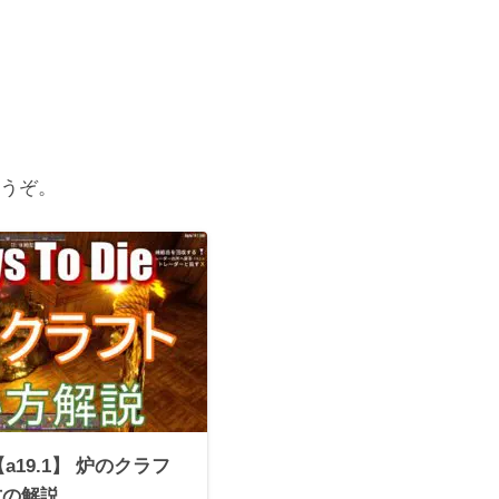
うぞ。
ie【a19.1】 炉のクラフ
方の解説