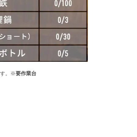
す。※
要作業台