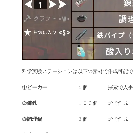
科学実験ステーションは以下の素材で作成可能で
①
ビーカー
１個 探索で入手
②
錬鉄
１００個 炉で作成
③
調理鍋
３個 炉で作成