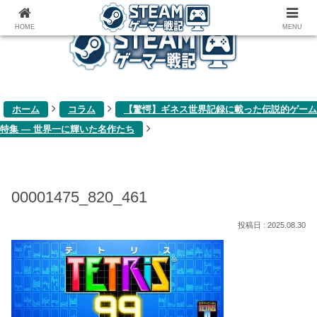
ゲーム関連雑記ブログ
HOME
MENU
ホーム
コラム
【驚愕】ギネス世界記録に載った伝説的ゲーム
特集 ― 世界一に輝いた名作たち
00001475_820_461
2025.08.30