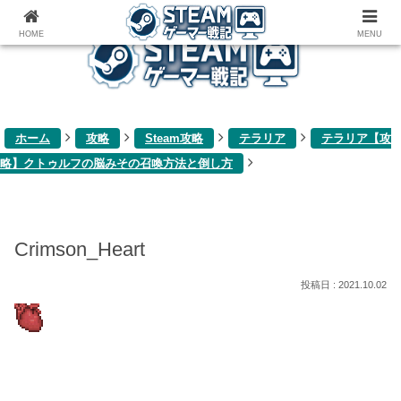
ゲーム関連雑記ブログ
HOME
MENU
ホーム
攻略
Steam攻略
テラリア
テラリア【攻
略】クトゥルフの脳みその召喚方法と倒し方
Crimson_Heart
2021.10.02